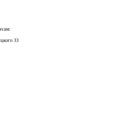
есам:
ицкого 33