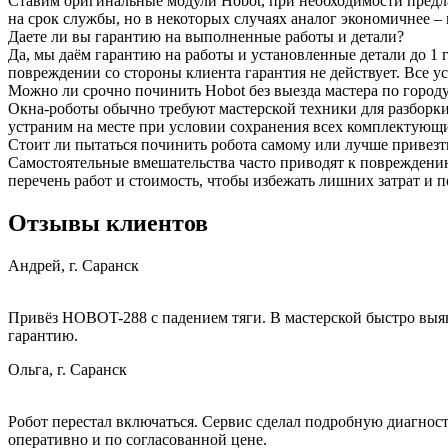
Ставим оригинальные модули Hobot, при необходимости предла
на срок службы, но в некоторых случаях аналог экономичнее – 
Даете ли вы гарантию на выполненные работы и детали?
Да, мы даём гарантию на работы и установленные детали до 1 
повреждении со стороны клиента гарантия не действует. Все у
Можно ли срочно починить Hobot без выезда мастера по город
Окна‑роботы обычно требуют мастерской техники для разборки
устраним на месте при условии сохранения всех комплектующ
Стоит ли пытаться починить робота самому или лучше привезти
Самостоятельные вмешательства часто приводят к повреждению
перечень работ и стоимость, чтобы избежать лишних затрат и
Отзывы клиентов
Андрей, г. Саранск
Привёз HOBOT-288 с падением тяги. В мастерской быстро выяви
гарантию.
Ольга, г. Саранск
Робот перестал включаться. Сервис сделал подробную диагност
оперативно и по согласованной цене.