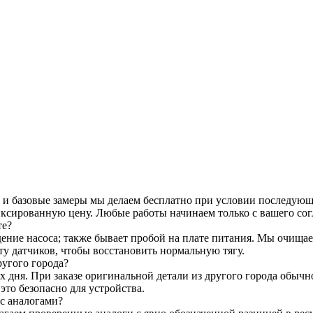
и базовые замеры мы делаем бесплатно при условии последующег
иксированную цену. Любые работы начинаем только с вашего сог
те?
ение насоса; также бывает пробой на плате питания. Мы очищае
ту датчиков, чтобы восстановить нормальную тягу.
ругого города?
их дня. При заказе оригинальной детали из другого города обыч
это безопасно для устройства.
 с аналогами?