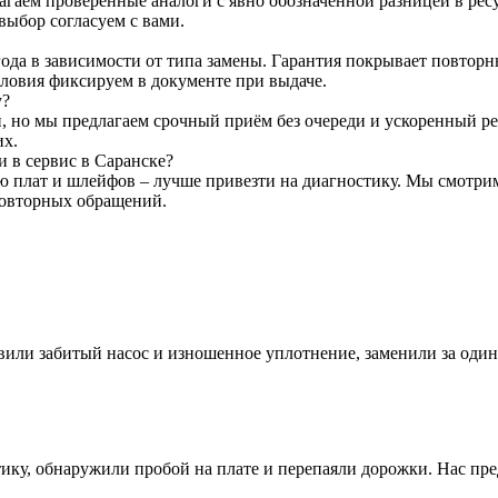
гаем проверенные аналоги с явно обозначенной разницей в рес
выбор согласуем с вами.
года в зависимости от типа замены. Гарантия покрывает повтор
словия фиксируем в документе при выдаче.
у?
, но мы предлагаем срочный приём без очереди и ускоренный ре
их.
 в сервис в Саранске?
 плат и шлейфов – лучше привезти на диагностику. Мы смотрим
 повторных обращений.
ли забитый насос и изношенное уплотнение, заменили за один д
ику, обнаружили пробой на плате и перепаяли дорожки. Нас пред