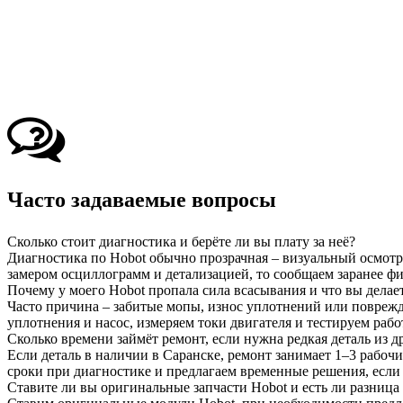
Часто задаваемые вопросы
Сколько стоит диагностика и берёте ли вы плату за неё?
Диагностика по Hobot обычно прозрачная – визуальный осмотр 
замером осциллограмм и детализацией, то сообщаем заранее ф
Почему у моего Hobot пропала сила всасывания и что вы делае
Часто причина – забитые мопы, износ уплотнений или поврежд
уплотнения и насос, измеряем токи двигателя и тестируем рабо
Сколько времени займёт ремонт, если нужна редкая деталь из д
Если деталь в наличии в Саранске, ремонт занимает 1–3 рабоч
сроки при диагностике и предлагаем временные решения, если 
Ставите ли вы оригинальные запчасти Hobot и есть ли разница