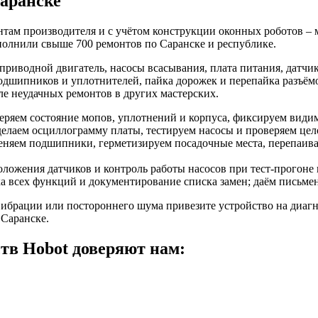
Саранске
нтам производителя и с учётом конструкции оконных роботов – 
полнили свыше 700 ремонтов по Саранске и республике.
приводной двигатель, насосы всасывания, плата питания, датчи
одшипников и уплотнителей, пайка дорожек и перепайка разъёмо
ле неудачных ремонтов в других мастерских.
веряем состояние мопов, уплотнений и корпуса, фиксируем види
елаем осциллограмму платы, тестируем насосы и проверяем цел
меняем подшипники, герметизируем посадочные места, перепаив
оложения датчиков и контроль работы насосов при тест-прогоне 
ка всех функций и документирование списка замен; даём письм
вибрации или постороннего шума привезите устройство на диагн
 Саранске.
ств Hobot доверяют нам: