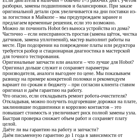
Если двигатель в наличии – обычно 1–3 рабочих дня с учётом
разборки, замены подшипников и балансировки. При заказе
оригинальной детали срок увеличивается на дни поставки из-
за логистики в Майкопе – мы предупреждаем заранее и
предлагаем временные решения, если это возможно.
Можно ли починить Hobot без выноса устройства из дома?
Частично – если неисправность простая (замена щёток, чистка
датчиков, замена уплотнений), мастер выполнит работы на
месте. При подозрении на повреждение платы или редуктора
требуется разбор и стационарная диагностика в мастерской
для точного тестирования.
Оригинальные запчасти или аналоги – что лучше для Hobot?
Оригинал дольше служит и сохраняет параметры
производителя, аналоги выгоднее по цене. Мы показываем
разницу на примере конкретной поломки и рекомендуем
вариант по срокам и бюджету – при согласии клиента ставим
оригинал и даём гарантию на работу.
Что опасно, если откладывать ремонт робота-очистителя?
Откладывая, можно получить подгоревшие дорожки на плате,
заклинившие подшипники и коррозию контактов – это
повышает стоимость и увеличивает риск полной замены узла.
Быстрая проверка снижает объем работ и сохраняет плату
целой.
Даёте ли вы гарантию на работу и запчасти?
Даём письменную гарантию до 1 года в зависимости от